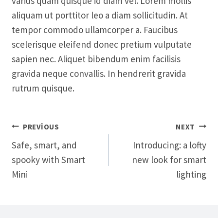
varius quam quisque id diam vel. Lorem mollis
aliquam ut porttitor leo a diam sollicitudin. At
tempor commodo ullamcorper a. Faucibus
scelerisque eleifend donec pretium vulputate
sapien nec. Aliquet bibendum enim facilisis
gravida neque convallis. In hendrerit gravida
rutrum quisque.
Yazı
PREVIOUS
NEXT
Safe, smart, and
​Introducing: a lofty
gezinmesi
spooky with Smart
new look for smart
Mini
lighting