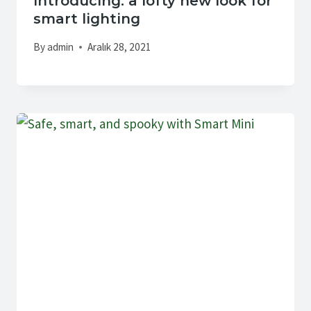
​Introducing: a lofty new look for
smart lighting
By
admin
Aralık 28, 2021