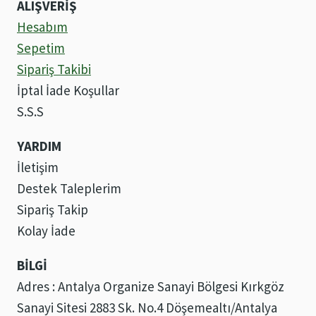
ALIŞVERİŞ
Hesabım
Sepetim
Sipariş Takibi
İptal İade Koşullar
S.S.S
YARDIM
İletişim
Destek Taleplerim
Sipariş Takip
Kolay İade
BİLGİ
Adres : Antalya Organize Sanayi Bölgesi Kırkgöz
Sanayi Sitesi 2883 Sk. No.4 Döşemealtı/Antalya