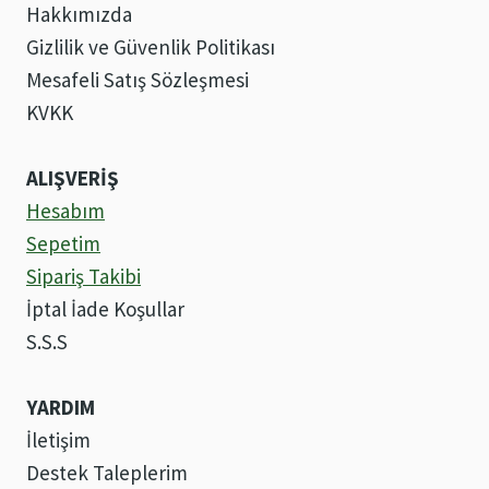
smart
Hakkımızda
home
Gizlilik ve Güvenlik Politikası
Mesafeli Satış Sözleşmesi
KVKK
ALIŞVERİŞ
Hesabım
Sepetim
Sipariş Takibi
İptal İade Koşullar
S.S.S
YARDIM
İletişim
Destek Taleplerim