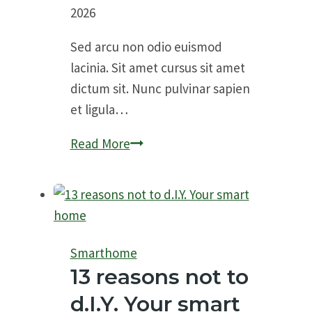
2026
Sed arcu non odio euismod
lacinia. Sit amet cursus sit amet
dictum sit. Nunc pulvinar sapien
et ligula…
9
Read More
inexpensive
ways
to
improve
your
Smarthome
spaces
13 reasons not to
at
d.I.Y. Your smart
home