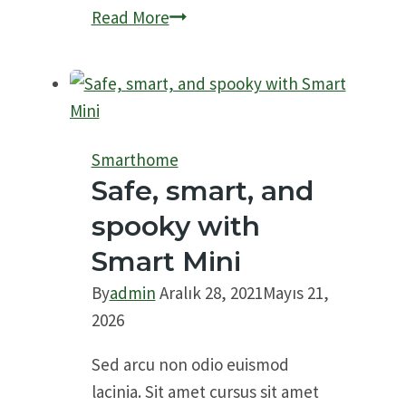
Read More
Introducing:
a
lofty
new
look
Smarthome
for
Safe, smart, and
smart
spooky with
lighting
Smart Mini
By
admin
Aralık 28, 2021
Mayıs 21,
2026
Sed arcu non odio euismod
lacinia. Sit amet cursus sit amet