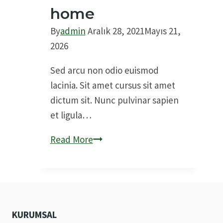
home
By
admin
Aralık 28, 2021
Mayıs 21,
2026
Sed arcu non odio euismod
lacinia. Sit amet cursus sit amet
dictum sit. Nunc pulvinar sapien
et ligula…
13
Read More
reasons
not
to
d.I.Y.
Your
KURUMSAL