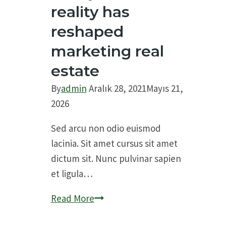
reality has
reshaped
marketing real
estate
By
admin
Aralık 28, 2021
Mayıs 21,
2026
Sed arcu non odio euismod
lacinia. Sit amet cursus sit amet
dictum sit. Nunc pulvinar sapien
et ligula…
4
Read More
ways