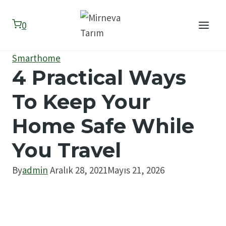
Skip
to
0
content
Smarthome
4 Practical Ways
To Keep Your
Home Safe While
You Travel
By
admin
Aralık 28, 2021
Mayıs 21, 2026