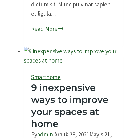
dictum sit. Nunc pulvinar sapien
et ligula…
Safe,
Read More
smart,
and
spooky
with
Smart
Smarthome
Mini
9 inexpensive
ways to improve
your spaces at
home
By
admin
Aralık 28, 2021
Mayıs 21,