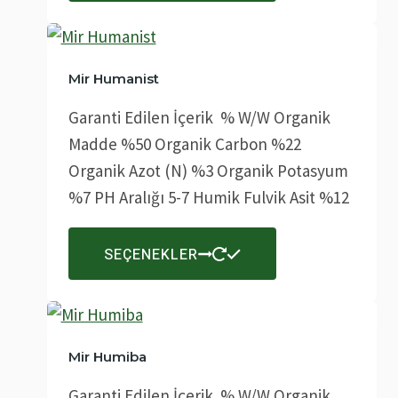
birden
fazla
varyasyonu
Mir Humanist
var.
Garanti Edilen İçerik % W/W Organik
Seçenekler
Madde %50 Organik Carbon %22
ürün
Organik Azot (N) %3 Organik Potasyum
sayfasından
%7 PH Aralığı 5-7 Humik Fulvik Asit %12
seçilebilir
Bu
SEÇENEKLER
ürünün
birden
fazla
varyasyonu
Mir Humiba
var.
Garanti Edilen İçerik % W/W Organik