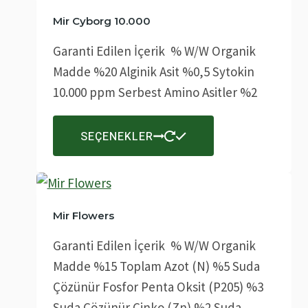
varyasyonu
Mir Cyborg 10.000
var.
Garanti Edilen İçerik % W/W Organik
Seçenekler
Madde %20 Alginik Asit %0,5 Sytokin
ürün
10.000 ppm Serbest Amino Asitler %2
sayfasından
seçilebilir
Bu
SEÇENEKLER
ürünün
birden
fazla
varyasyonu
Mir Flowers
var.
Garanti Edilen İçerik % W/W Organik
Seçenekler
Madde %15 Toplam Azot (N) %5 Suda
ürün
Çözünür Fosfor Penta Oksit (P205) %3
sayfasından
Suda Çözünür Çinko (Zn) %2 Suda