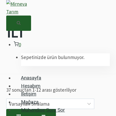
Skip
to
content
1LT
0
Sepetinizde ürün bulunmuyor.
Anasayfa
Hesabım
37 sonuçtan 1-12 arası gösteriliyor
İletişim
Mağaza
Mühendise Soru Sor