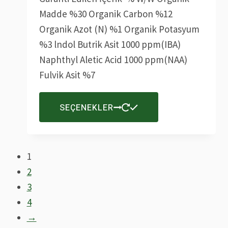
Seçenekler
Madde %30 Organik Carbon %12
ürün
Organik Azot (N) %1 Organik Potasyum
sayfasından
%3 lndol Butrik Asit 1000 ppm(IBA)
seçilebilir
Naphthyl Aletic Acid 1000 ppm(NAA)
Fulvik Asit %7
Bu
SEÇENEKLER
ürünün
birden
fazla
1
varyasyonu
2
var.
3
Seçenekler
4
ürün
→
sayfasından