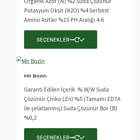
Organik Azot (N) %2 Suda Çözünür
sayfasından
Potasyum Oksit (K2O) %4 Serbest
seçilebilir
Amino Asitler %15 PH Aralığı 4-6
Bu
SEÇENEKLER
ürünün
birden
fazla
varyasyonu
Mir Bozin
var.
Garanti Edilen İçerik % W/W Suda
Seçenekler
Çözünür Çinko (Zn) %5 (Tamamı EDTA
ürün
ile şelatlanmış) Suda Çözünür Bor (B)
sayfasından
%0,2
seçilebilir
Bu
SEÇENEKLER