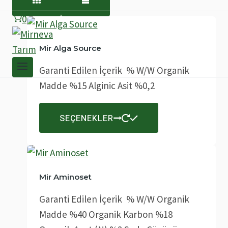
0
Mir Alga Source
Garanti Edilen İçerik % W/W Organik
Madde %15 Alginic Asit %0,2
Bu
SEÇENEKLER
ürünün
birden
fazla
varyasyonu
Mir Aminoset
var.
Garanti Edilen İçerik % W/W Organik
Seçenekler
Madde %40 Organik Karbon %18
ürün