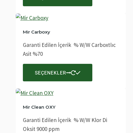
ürünün
birden
fazla
varyasyonu
Mir Carboxy
var.
Garanti Edilen İçerik % W/W Carboxtlıc
Seçenekler
Asit %70
ürün
sayfasından
Bu
SEÇENEKLER
seçilebilir
ürünün
birden
fazla
varyasyonu
Mir Clean OXY
var.
Garanti Edilen İçerik % W/W Klor Di
Seçenekler
Oksit 9000 ppm
ürün