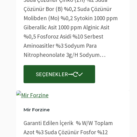
seçilebilir
Çözünür Bor (B) %0,2 Suda Çözünür
Molibden (Mo) %0,2 Sytokin 1000 ppm
Giberallic Asit 1000 ppm Alginic Asit
%0,5 Fosforoz Asidi %10 Serbest
Aminoasitler %3 Sodyum Para
Nitropheonolate 3g/H Sodyum…
Bu
SEÇENEKLER
ürünün
birden
fazla
varyasyonu
Mir Forzine
var.
Garanti Edilen İçerik % W/W Toplam
Seçenekler
Azot %3 Suda Çözünür Fosfor %12
ürün