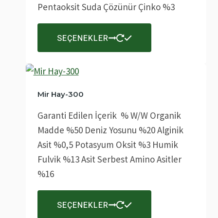
Pentaoksit Suda Çözünür Çinko %3
sayfasından
seçilebilir
Bu
SEÇENEKLER
ürünün
birden
fazla
varyasyonu
Mir Hay-300
var.
Garanti Edilen İçerik % W/W Organik
Seçenekler
Madde %50 Deniz Yosunu %20 Alginik
ürün
Asit %0,5 Potasyum Oksit %3 Humik
sayfasından
Fulvik %13 Asit Serbest Amino Asitler
seçilebilir
%16
Bu
SEÇENEKLER
ürünün