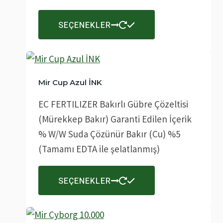
sayfasından
Bu
SEÇENEKLER
seçilebilir
ürünün
birden
fazla
varyasyonu
Mir Cup Azul İNK
var.
EC FERTILIZER Bakırlı Gübre Çözeltisi
Seçenekler
(Mürekkep Bakır) Garanti Edilen İçerik
ürün
% W/W Suda Çözünür Bakır (Cu) %5
sayfasından
(Tamamı EDTA ile şelatlanmış)
seçilebilir
Bu
SEÇENEKLER
ürünün
birden
fazla